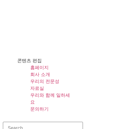
콘
텐
츠
로
건
너
뛰
기
콘텐츠 편집
홈페이지
회사 소개
우리의 전문성
자료실
우리와 함께 일하세
요
문의하기