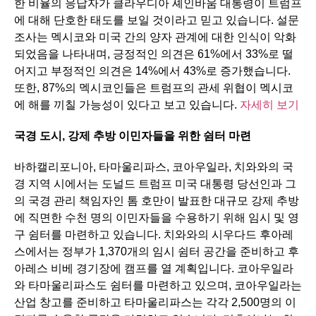
한 비율의 응답자가 클라우디아 셰인바움 대통령이 트럼프
에 대해 단호한 태도를 보일 것이라고 믿고 있습니다. 설문
조사는 멕시코와 미국 간의 양자 관계에 대한 인식이 악화
되었음을 나타내며, 긍정적인 의견은 61%에서 33%로 떨
어지고 부정적인 의견은 14%에서 43%로 증가했습니다.
또한, 87%의 멕시코인들은 트럼프의 관세 위협이 멕시코
에 해를 끼칠 가능성이 있다고 보고 있습니다.
자세히 보기
국경
도시
,
강제
추방
이민자들을
위한
쉼터
마련
바하캘리포니아, 타마울리파스, 코아우일라, 치와와의 국
경 지역 시에서는 도널드 트럼프 미국 대통령 당선인과 그
의 국경 관리 책임자인 톰 호만이 발표한 대규모 강제 추방
에 직면한 수천 명의 이민자들을 수용하기 위해 임시 및 영
구 쉼터를 마련하고 있습니다. 치와와의 시우다드 후아레
스에서는 정부가 1,370개의 임시 쉼터 공간을 준비하고 후
아레스 비베 경기장에 캠프를 열 계획입니다. 코아우일라
와 타마울리파스도 쉼터를 마련하고 있으며, 코아우일라는
산업 창고를 준비하고 타마울리파스는 각각 2,500명의 이