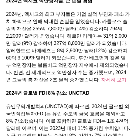
2024
년
멕시코
억만장자들
,
큰
손실
경험
2024년, 멕시코의 최고 부자들은 기업 실적 부진과 페소 가
치 하락으로 인해 막대한 손실을 입었습니다. 카를로스 슬
림의 재산은 255억 7,800만 달러(14%) 감소하여 794억
2,200만 달러가 되었습니다. 헤르만 라레아는 31억 2,000
만 달러(9%) 감소하여 327억 8,000만 달러가 되었습니다.
알레한드로 바예레즈는 8억 2,900만 달러(12%) 감소하여
60억 3,100만 달러가 되었습니다. 후안 베크먼과 같은 일
부 억만장자는 블룸버그 억만장자 지수에서 제외되었습니
다. 반면, 전 세계적으로 억만장자 수는 증가했으며, 2024
년 그들의 총 재산은 2조 달러 증가했습니다.
자세히 보기
2024
년
글로벌
FDI 8%
감소
: UNCTAD
유엔무역개발회의(UNCTAD)에 따르면, 2024년 글로벌 외
국인직접투자(FDI)는 유럽 주도의 금융 흐름을 제외하고
8% 감소했습니다. 이를 포함하면 글로벌 FDI는 1조 4천억
달러에 이르며, 이는 2023년 대비 11% 증가한 수치입니다.
신규 프로젝트 발표는 수량이 8%, 가치가 7% 감소했습니